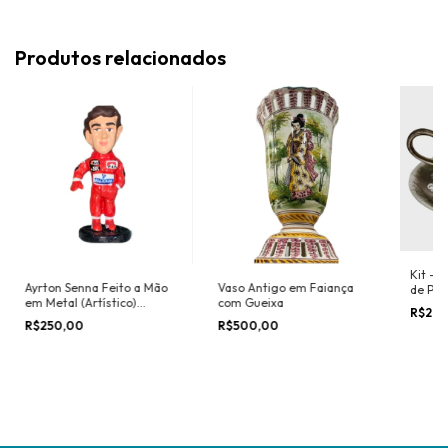
Produtos relacionados
Kit - 
Ayrton Senna Feito a Mão
Vaso Antigo em Faiança
de Pra
em Metal (Artístico)
com Gueixa
R$20
Miniatura
R$250,00
R$500,00