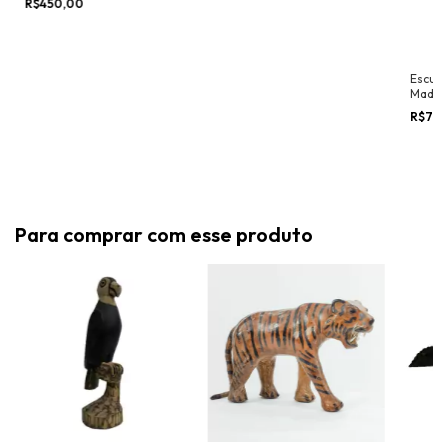
R$450,00
Escult
Madeir
Africa
R$78
Para comprar com esse produto