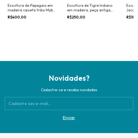
Escultura de Papagaio em
Escultura de Tigre Indiano
Escult
madeira caixeta tribo Mybia
em madeira, peça antiga,
Jacare
Guarani de Guaraqueçaba
dos anos 70
R$400,00
R$250,00
R$180
Novidades?
Cadastre-se e receba novidades